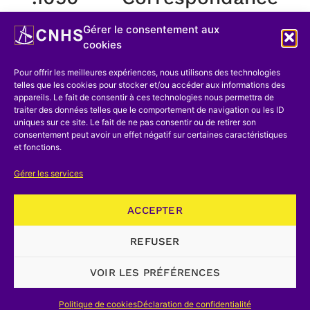
Michel-Daisomont
Gérer le consentement aux
cookies
1050. Correspondance Michel-Daisomont,
brochure sur un faux disque (1954)
Pour offrir les meilleures expériences, nous utilisons des technologies
telles que les cookies pour stocker et/ou accéder aux informations des
.1051 Correspondance
appareils. Le fait de consentir à ces technologies nous permettra de
traiter des données telles que le comportement de navigation ou les ID
Defossez-Directeur de
uniques sur ce site. Le fait de ne pas consentir ou de retirer son
consentement peut avoir un effet négatif sur certaines caractéristiques
l’Observatoire royal
et fonctions.
Gérer les services
1051. Correspondance Defossez-Directeur de
l’Observatoire royal (1945)
ACCEPTER
.1052 Correspondance
REFUSER
Michel-Destombes
VOIR LES PRÉFÉRENCES
1052. Correspondance Michel-Destombes, sur des
articles concernant les globes célestes et les
Politique de cookies
Déclaration de confidentialité