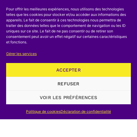
1982
Pour offrir les meilleures expériences, nous utilisons des technologies
telles que les cookies pour stocker et/ou accéder aux informations des
appareils. Le fait de consentir à ces technologies nous permettra de
Revue Technologia 1982 – 5(1)
traiter des données telles que le comportement de navigation ou les ID
uniques sur ce site. Le fait de ne pas consentir ou de retirer son
Revue Technologia 1982 – 5(2)
consentement peut avoir un effet négatif sur certaines caractéristiques
Revue Technologia 1982 – 5(3/4)
et fonctions.
1983
Gérer les services
Revue Technologia 1983 – 6(1)
ACCEPTER
Revue Technologia 1983 – 6(2)
REFUSER
Revue Technologia 1983 – 6(2)2
Revue Technologia 1983 – 6(3)
VOIR LES PRÉFÉRENCES
Revue technologia 1983 – 6(4)
Politique de cookies
Déclaration de confidentialité
1984
Revue Technologia 1984 – 7(1)