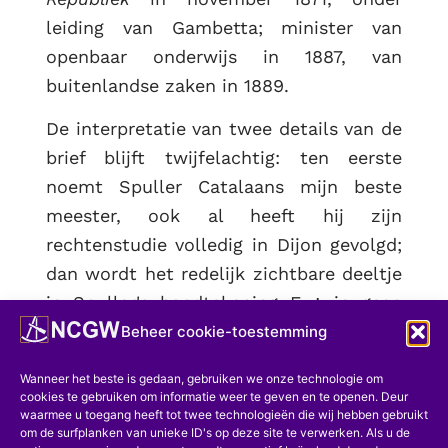
leiding van Gambetta; minister van
openbaar onderwijs in 1887, van
buitenlandse zaken in 1889.
De interpretatie van twee details van de
brief blijft twijfelachtig: ten eerste
noemt Spuller Catalaans mijn beste
meester, ook al heeft hij zijn
rechtenstudie volledig in Dijon gevolgd;
dan wordt het redelijk zichtbare deeltje
in Spuller's handtekening E ∴ in geen
enkele vermelding van het personage
Beheer cookie-toestemming
aangetroffen; we kunnen aannemen dat
Wanneer het beste is gedaan, gebruiken we onze technologie om
hij het deeltje onder het rijk enigszins
cookies te gebruiken om informatie weer te geven en te openen. Deur
waarmee u toegang heeft tot twee technologieën die wij hebben gebruikt
plaagde, om het vervolgens definitief te
om de surfplanken van unieke ID's op deze site te verwerken. Als u de
verlaten toen de republiek goed