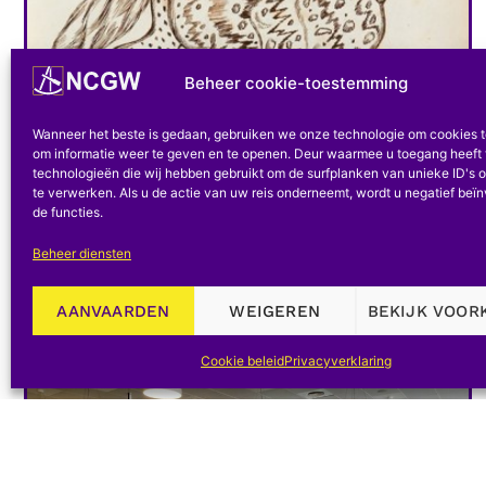
Beheer cookie-toestemming
Conferenties
WETENSCHAP IN HET LICHT
Wanneer het beste is gedaan, gebruiken we onze technologie om cookies 
om informatie weer te geven en te openen. Deur waarmee u toegang heeft 
VAN HAAR GESCHIEDENIS -
technologieën die wij hebben gebruikt om de surfplanken van unieke ID's o
te verwerken. Als u de actie van uw reis onderneemt, wordt u negatief beï
2025
de functies.
Beheer diensten
Zoals elk jaar organiseren de CNHS en de
Bibliothèque des Riches-Claires de
conferentiecyclus...
AANVAARDEN
WEIGEREN
BEKIJK VOOR
Cookie beleid
Privacyverklaring