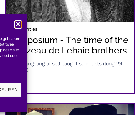
Conferenties
Symposium - The time of the
te gebruiken
tot twee
Houzeau de Lehaie brothers
p deze site
nvloed door
the swangsong of self-taught scientists (long 19th
century).
KEUREN