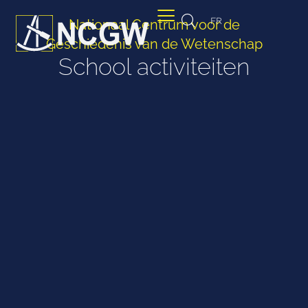
FR
Nationaal Centrum voor de
Geschiedenis van de Wetenschap
School activiteiten