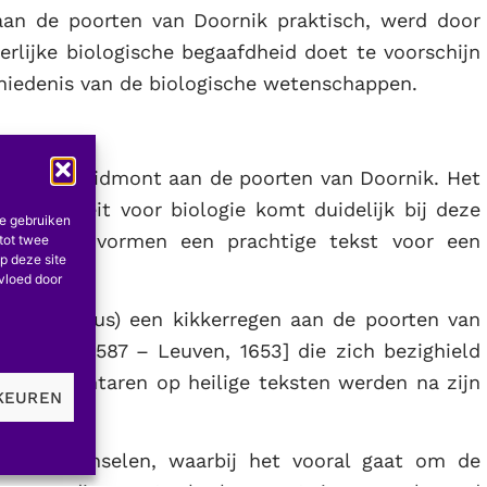
aan de poorten van Doornik praktisch, werd door
erlijke biologische begaafdheid doet te voorschijn
hiedenis van de biologische wetenschappen.
Libert Froidmont aan de poorten van Doornik. Het
 genialiteit voor biologie komt duidelijk bij deze
te gebruiken
ij schreef vormen een prachtige tekst voor een
tot twee
p deze site
nvloed door
= Fomondius) een kikkerregen aan de poorten van
an Luik, 1587 – Leuven, 1653] die zich bezighield
n commentaren op heilige teksten werden na zijn
KEUREN
 verschijnselen, waarbij het vooral gaat om de