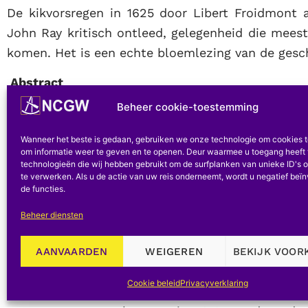
De kikvorsregen in 1625 door Libert Froidmont 
John Ray kritisch ontleed, gelegenheid die meest
komen. Het is een echte bloemlezing van de gesc
Abstract
Beheer cookie-toestemming
Een kikkerregen werd in 1625 waargenomen door 
feit werd kritisch bestudeerd door John Ray. Zijn
Wanneer het beste is gedaan, gebruiken we onze technologie om cookies 
gelegenheid naar voren, en de pagina's die h
om informatie weer te geven en te openen. Deur waarmee u toegang heeft 
technologieën die wij hebben gebruikt om de surfplanken van unieke ID's o
bloemlezing over de geschiedenis van de biologie.
te verwerken. Als u de actie van uw reis onderneemt, wordt u negatief beï
de functies.
In 1625 observeerde Libert Froidmont (= Foont 
Beheer diensten
Doornik. Hij was een theoloog [Haccourt, prov. v
met natuurkunde, wiskunde en meteorologie. Zij
AANVAARDEN
WEIGEREN
BEKIJK VOOR
dood gepubliceerd (De Seyn 1935-1936).
Cookie beleid
Privacyverklaring
Het is in een werk gewijd aan meteorologische