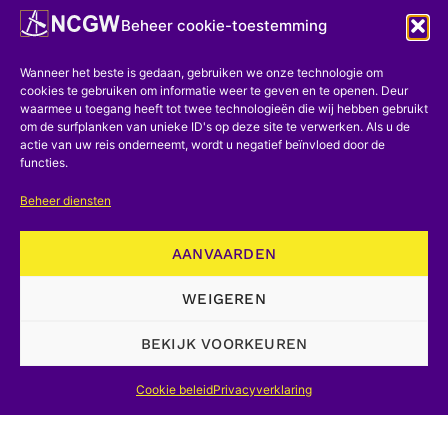
waarvan de herinnering al zoveel jaren
Beheer cookie-toestemming
bij mij is gebleven.
Wanneer het beste is gedaan, gebruiken we onze technologie om
cookies te gebruiken om informatie weer te geven en te openen. Deur
Als Napoleon III in dergelijke
waarmee u toegang heeft tot twee technologieën die wij hebben gebruikt
bewoordingen over het Catalaans had
om de surfplanken van unieke ID's op deze site te verwerken. Als u de
actie van uw reis onderneemt, wordt u negatief beïnvloed door de
gehoord, en misschien van Hermite zelf,
functies.
is het niet langer zo verrassend dat hij
Beheer diensten
hem probeerde te ontmoeten tijdens
een incognito bezoek aan Luik [[Het is
AANVAARDEN
in andere omstandigheden dan een jaar
eerder, op 4 september In 1870 was
WEIGEREN
Napoleon met een speciale trein Luik
BEKIJK VOORKEUREN
doorkruist: hij ging naar zijn
gevangenschap, het kasteel van
Cookie beleid
Privacyverklaring
Wilhelmshöhe. ]]; het lijkt mij dat deze
benadering op zijn naam moet staan.