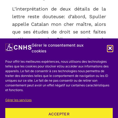
L’interprétation de deux détails de la
lettre reste douteuse: d’abord, Spuller
appelle Catalan mon cher maître, alors
que ses études de droit se sont faites
entièrement à Dijon; ensuite, la
Gérer le consentement aux
particule assez visible dans la signature
cookies
E ∴ de Spuller ne se retrouve dans
Pour offrir les meilleures expériences, nous utilisons des technologies
aucune mention du personnage; on peut
telles que les cookies pour stocker et/ou accéder aux informations des
supposer que celui-ci a quelque peu
appareils. Le fait de consentir à ces technologies nous permettra de
traiter des données telles que le comportement de navigation ou les ID
taquiné la particule sous l’Empire, pour
uniques sur ce site. Le fait de ne pas consentir ou de retirer son
y renoncer définitivement une fois la
consentement peut avoir un effet négatif sur certaines caractéristiques
et fonctions.
république bien assise.
Gérer les services
Mais nous avons bien d’autres chats à
fouetter. Si l’attribution de la lettre à
ACCEPTER