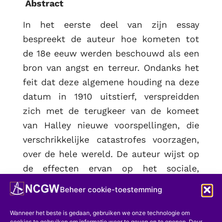
Abstract
In het eerste deel van zijn essay
bespreekt de auteur hoe kometen tot
de 18e eeuw werden beschouwd als een
bron van angst en terreur. Ondanks het
feit dat deze algemene houding na deze
datum in 1910 uitstierf, verspreidden
zich met de terugkeer van de komeet
van Halley nieuwe voorspellingen, die
verschrikkelijke catastrofes voorzagen,
over de hele wereld. De auteur wijst op
de effecten ervan op het sociale,
economische en morele leven van die
Beheer cookie-toestemming
tijd.
Wanneer het beste is gedaan, gebruiken we onze technologie om
In het tweede deel van zijn essay
cookies te gebruiken om informatie weer te geven en te openen. Deur