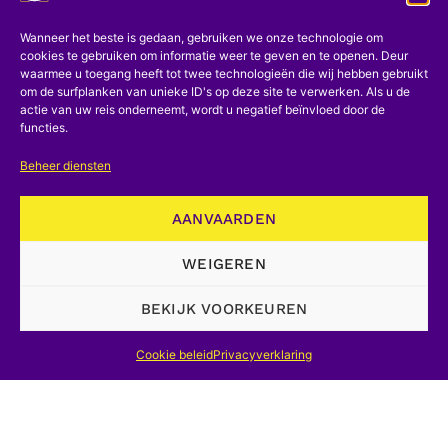
interesse opeist en die hem beroemd
zou maken. Hoewel onbekend met de
Wanneer het beste is gedaan, gebruiken we onze technologie om
cookies te gebruiken om informatie weer te geven en te openen. Deur
ontdekkingen van Newton, die over zijn
waarmee u toegang heeft tot twee technologieën die wij hebben gebruikt
om de surfplanken van unieke ID's op deze site te verwerken. Als u de
ontdekking over de zwaartekracht had
actie van uw reis onderneemt, wordt u negatief beïnvloed door de
nog niets gepubliceerd, spraken Halley
functies.
en Robert Hooke (1635-1703), hoogleraar
Beheer diensten
in de wiskunde Londen, een jaar later in
de Londense Royal Society over de
AANVAARDEN
oorlogsschijnlijke kracht die dewegingen
WEIGEREN
in het zonnestelsel veroorzaakt.
Christopher Wren stierf in 1680 als
BEKIJK VOORKEUREN
voorzitter van dit geleerde genootschap,
loofde een kleine prijs uit voor diegene
Cookie beleid
Privacyverklaring
die de proef op de som zou leveren en
het bestaan van deze kracht zou blijken.
Toen er niet veel kwam op het voorstel