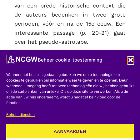
van een brede historische context die
de auteurs bedenken in twee grote
perioden, vóór en na de 15e eeuw. Een
interessante passage (p. 20-21) gaat
over het pseudo-astrolabe.
Alle astrolabia in de collectie passeren
Beheer cookie-toestemming
de zeef van een gedetailleerde
vergelijkende analyse die alle
Wanneer het beste is gedaan, gebruiken we onze technologie om
cookies te gebruiken om informatie weer te geven en te openen. Deur
bijzonderheden belicht die het mogelijk
waarmee u toegang heeft tot twee technologieën die wij hebben gebruikt
maken om de astrolabia uit de
om de surfplanken van unieke ID's op deze site te verwerken. Als u de
actie van uw reis onderneemt, wordt u negatief beïnvloed door de
islamitische middeleeuwen te
functies.
onderscheiden van die welke in het
Beheer diensten
Latijnse Westen of in India zijn
ontworpen. Deze bijzonderheden
AANVAARDEN
houden verband met de culturele en