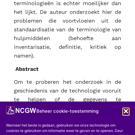
terminologieën is echter moeilijker dan
het lijkt. De auteur onderzoekt hier de
problemen die voortvloeien uit de
standaardisatie van de terminologie van
hulpmiddelen (behoefte aan
inventarisatie, definitie, kritiek op
namen).
Abstract
Om te proberen het onderzoek in de
geschiedenis van de technologie vooruit
te helpen of de gegevens te
automatiseren, moet aan één essentiële
Beheer cookie-toestemming
voorwaarde worden voldaan, namelijk
de normalisatie van de terminologie. De
Wanneer het beste is gedaan, gebruiken we onze technologie om
cookies te gebruiken om informatie weer te geven en te openen. Deur
realisatie van genormaliseerde