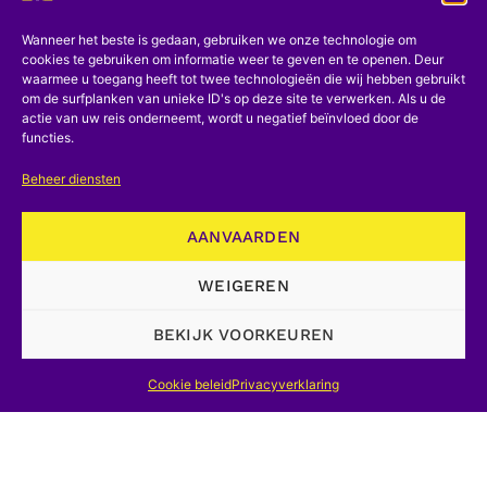
J. Liébin. – Vastgoedactiva
Wanneer het beste is gedaan, gebruiken we onze technologie om
cookies te gebruiken om informatie weer te geven en te openen. Deur
A. Linters. – Het roerend industrieel,
waarmee u toegang heeft tot twee technologieën die wij hebben gebruikt
om de surfplanken van unieke ID's op deze site te verwerken. Als u de
technisch en wetenschappelijk erfgoed.
actie van uw reis onderneemt, wordt u negatief beïnvloed door de
Vogelvrij?
functies.
Beheer diensten
H. Coppejans-Desmedt. – Archief als
bestanddeel van het industrieel
AANVAARDEN
archeologisch onderzoek
WEIGEREN
A. Vanrie. – Methodologie van
iconografisch onderzoek in de
BEKIJK VOORKEUREN
industriële archeologie
Cookie beleid
Privacyverklaring
J. Krachtig. – Mondelinge geschiedenis
en sociale omgeving
Bescherming van cultureel erfgoed en