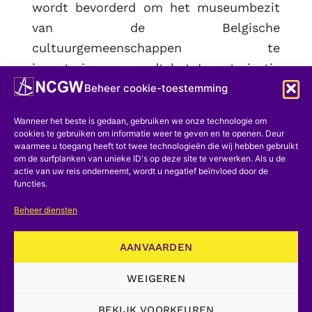
wordt bevorderd om het museumbezit
van de Belgische
cultuurgemeenschappen te
inventariseren, wordt het Inventarisatie
van het roerend industrieel in technisch
Beheer cookie-toestemming
erfgoed grotendeels aan de toeval
Wanneer het beste is gedaan, gebruiken we onze technologie om
overgelaten.
cookies te gebruiken om informatie weer te geven en te openen. Deur
waarmee u toegang heeft tot twee technologieën die wij hebben gebruikt
Er is behoefte aan een document dat
om de surfplanken van unieke ID's op deze site te verwerken. Als u de
actie van uw reis onderneemt, wordt u negatief beïnvloed door de
geschreven moet worden in de officiële
functies.
instelling, dat is het archief van het
Beheer diensten
museum, maar het juiste woord voor de
inventaris van de instelling is niet meer
AANVAARDEN
te vinden. Toch heeft men op dit
WEIGEREN
moment het Raden naar welke
belangrijke stukken geherbergd worden
BEKIJK VOORKEUREN