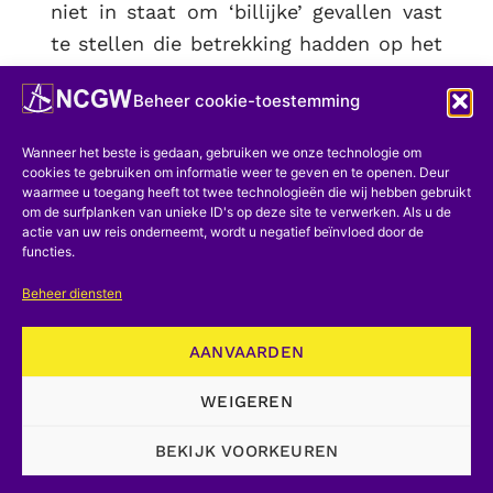
niet in staat om ‘billijke’ gevallen vast
te stellen die betrekking hadden op het
leven of de dood van het individu. Voor
Beheer cookie-toestemming
hem zou de waarschijnlijkheid als
experimenteel resultaat kunnen worden
Wanneer het beste is gedaan, gebruiken we onze technologie om
geschreven in de vorm van het quotiënt
cookies te gebruiken om informatie weer te geven en te openen. Deur
waarmee u toegang heeft tot twee technologieën die wij hebben gebruikt
van het aantal voorvallen van de
om de surfplanken van unieke ID's op deze site te verwerken. Als u de
gebeurtenis (overlijden binnen 5 jaar
actie van uw reis onderneemt, wordt u negatief beïnvloed door de
functies.
voor mannen van 30 jaar) en het totale
Beheer diensten
aantal gemaakte waarnemingen
(mannen van 30 jaar in aanmerking
AANVAARDEN
genomen). . Deze tweede definitie wordt
gesymboliseerd door:
WEIGEREN
p=u/v (E)
BEKIJK VOORKEUREN
Hier komen u en v voort uit