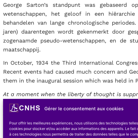
George Sarton’s standpunt was gebaseerd 
wetenschappen, het geloof in een hiërarchi
behandelen van lange chronologische periodes. H
jaren) daarentegen wordt gekenmerkt door gesp
zogenaamde pseudo-wetenschappen, en de stu
maatschappij.
In October, 1934 the Third International Congres
Recent events had caused much concern and Georg
them in the inaugural session which was held in P
At a moment when the liberty of thought is supp
peril in many civilized countries, it is more im
Gérer le consentement aux cookies
propagated. Permit me to recall to you briefly… w
Pour offrir les meilleures expériences, nous utilisons des technologies telle
Above all to determine as exactly as possible the 
cookies pour stocker et/ou accéder aux informations des appareils. Le fait 
sciences – of all the
positive
sciences in all per
à ces technologies nous permettra de traiter des données telles que le co