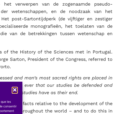
op het verwerpen van de zogenaamde pseudo-
e der wetenschappen, en de noodzaak van het
et post-Sartontijdperk (de vijftiger en zestiger
ecialiseerde monografieën, het toelaten van de
die van de betrekkingen tussen wetenschap en
s of the History of the Sciences met in Portugal.
e Sarton, President of the Congress, referred to
orto.
ressed and man’s most sacred rights are placed in
portant than ever that our studies be defended and
hat these studies have as their end.
s que les
historical facts relative to the development of the
de consentir
iods and throughout the world – and to do this in
mportement