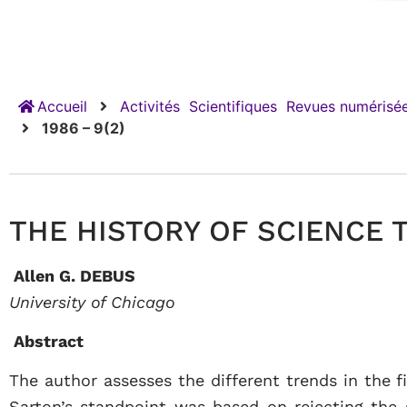
Accueil
Activités
Scientifiques
Revues numérisée
1986 – 9(2)
THE HISTORY OF SCIENCE T
Allen G. DEBUS
University of Chicago
Abstract
The author assesses the different trends in the f
Sarton’s standpoint was based on rejecting the 