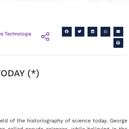
s Technologia
ODAY (*)
ield of the historiography of science today. George
so-called pseudo-sciences, while believing in the