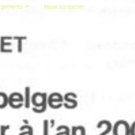
rgements
Nous contacter
NL