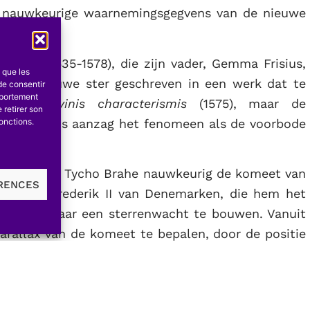
’s nauwkeurige waarnemingsgegvens van de nieuwe
risius (1535-1578), die zijn vader, Gemma Frisius,
s que les
ver de nieuwe ster geschreven in een werk dat te
de consentir
mportement
urae divinis characterismis
(1575), maar de
 retirer son
ant Cornelis aanzag het fenomeen als de voorbode
onctions.
.
observeerde Tycho Brahe nauwkeurig de komeet van
ÉRENCES
n koning Frederik II van Denemarken, die hem het
steld om daar een sterrenwacht te bouwen. Vanuit
parallax van de komeet te bepalen, door de positie
oven de horizont en dan op grote hoogte. Was de
, dan zouden grote verschillen tegenover de
Maar aangezien geen verschilzicht kon vastgesteld