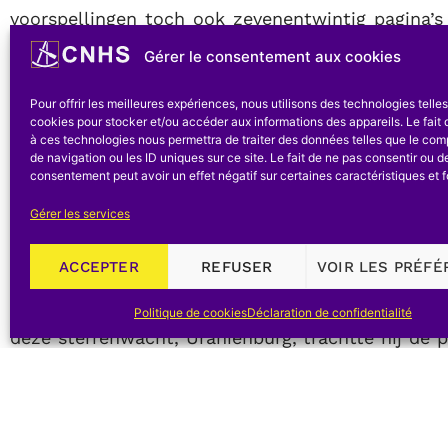
voorspellingen toch ook zevenentwintig pagina
ster bevatte.
Gérer le consentement aux cookies
Twee jaar later werd ook bij ons door Cornelius F
Pour offrir les meilleures expériences, nous utilisons des technologies telle
had opgevolgd aan de universiteit te Leuven, o
cookies pour stocker et/ou accéder aux informations des appareils. Le fait 
à ces technologies nous permettra de traiter des données telles que le co
Antwerpen verscheen onder de titel
De Nat
de navigation ou les ID uniques sur ce site. Le fait de ne pas consentir ou de
wetenschappelijke betekenis ervan was gering w
consentement peut avoir un effet négatif sur certaines caractéristiques et f
van een hele reeks verschrikkelijke gebeurtenissen
Gérer les services
Vijf jaar na de waarneming van een nieuwe ster 
ACCEPTER
REFUSER
VOIR LES PRÉF
1577. Tycho was intussen in dienst getreden va
eiland Hveen in de Sont had ter beschikking ge
Politique de cookies
Déclaration de confidentialité
deze sterrenwacht, Uraniënburg, trachtte hij de 
na te gaan tussen de vaste sterren, eventjes b
komeet aanwezig geweest in het ondermaanse
achtergrond van de sterren te constateren zijn. 