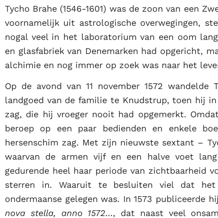
Tycho Brahe (1546-1601) was de zoon van een Zwee
voornamelijk uit astrologische overwegingen, st
nogal veel in het laboratorium van een oom langs
en glasfabriek van Denemarken had opgericht, m
alchimie en nog immer op zoek was naar het leven
Op de avond van 11 november 1572 wandelde T
landgoed van de familie te Knudstrup, toen hij in
zag, die hij vroeger nooit had opgemerkt. Omdat
beroep op een paar bedienden en enkele boer
hersenschim zag. Met zijn nieuwste sextant – 
waarvan de armen vijf en een halve voet lang 
gedurende heel haar periode van zichtbaarheid 
sterren in. Waaruit te besluiten viel dat he
ondermaanse gelegen was. In 1573 publiceerde hi
nova stella, anno 1572
…, dat naast veel onsam