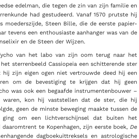
dse edelman, die tegen de zin van zijn familie en
errenkunde had gestudeerd. Vanaf 1570 prutste hij
 moederszijde, Steen Bille, die de eerste papier-
aar tevens een enthousiaste aanhanger was van de
selixir en de Steen der Wijzen.
ycho van het labo van zijn oom terug naar het
 het sterrenbeeld Cassiopeia een schitterende ster
 hij zijn eigen ogen niet vertrouwde deed hij een
en om de bevestiging te krijgen dat hij geen
Tycho was ook een begaafde instrumentenbouwer –
waren, kon hij vaststellen dat de ster, die hij
volgde, geen de minste beweging maakte tussen de
t ging om een lichtverschijnsel dat buiten het
j daaromtrent te Kopenhagen, zijn eerste boek,
De
enhangende dagboekuittreksels en astrologische