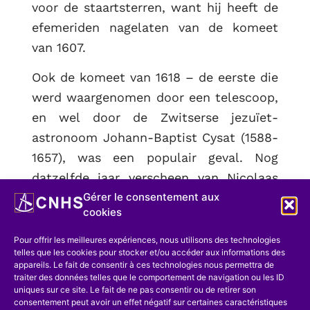
voor de staartsterren, want hij heeft de
efemeriden nagelaten van de komeet
van 1607.
Ook de komeet van 1618 – de eerste die
werd waargenomen door een telescoop,
en wel door de Zwitserse jezuïet-
astronoom Johann-Baptist Cysat (1588-
1657), was een populair geval. Nog
datzelfde jaar verscheen van Nicolaas
Gérer le consentement aux
Mulerius (1564-1630), professor in de
cookies
medicijnen te Groningen, maar van
Vlaamse komaf, die tevens aktief was in
Pour offrir les meilleures expériences, nous utilisons des technologies
telles que les cookies pour stocker et/ou accéder aux informations des
wis- en sterrenkunde :
Hemelsche
appareils. Le fait de consentir à ces technologies nous permettra de
Trompet Morgenwecker ofte Comeet
traiter des données telles que le comportement de navigation ou les ID
uniques sur ce site. Le fait de ne pas consentir ou de retirer son
met een Langebaert, erschenen Anno
consentement peut avoir un effet négatif sur certaines caractéristiques