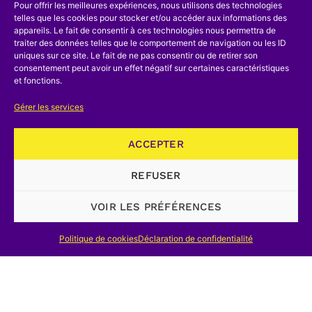
Pour offrir les meilleures expériences, nous utilisons des technologies
Si le domaine est confié aux deux
telles que les cookies pour stocker et/ou accéder aux informations des
appareils. Le fait de consentir à ces technologies nous permettra de
Communautés, les dix-neuf communes
traiter des données telles que le comportement de navigation ou les ID
uniques sur ce site. Le fait de ne pas consentir ou de retirer son
de l’agglomération bruxelloise
consentement peut avoir un effet négatif sur certaines caractéristiques
continuent pourtant d’être gérées
et fonctions.
conjointement par les deux Ministères
Gérer les services
de l’Education nationale, le
néerlandophone et le francophone,
ACCEPTER
conformément à l’article 59bis de la
REFUSER
Constitution.
VOIR LES PRÉFÉRENCES
La législation en vigueur dans la région
bilingue de Bruxelles-Capitale se limite
Politique de cookies
Déclaration de confidentialité
à la loi du 7 août 1931 sur la
conservation des monuments et des
sites.