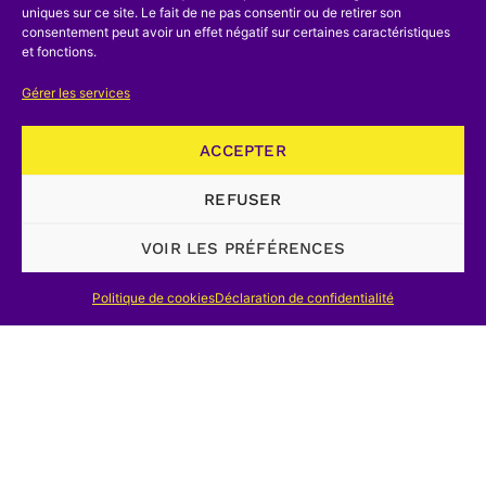
Kultur und Technik, Zeitschrift des
uniques sur ce site. Le fait de ne pas consentir ou de retirer son
Deutschen Museums
, Munich, 1977-
consentement peut avoir un effet négatif sur certaines caractéristiques
et fonctions.
Mitteilungen des Vereins zur Förderung
Gérer les services
der Industriearchäologie
, Munich, 1977-
ACCEPTER
Newsletters of the Society for Industrial
Archaeology
, Smithsonian Institute,
REFUSER
Washington, 1972-
VOIR LES PRÉFÉRENCES
Patrimoine industriel
, Bulletin
périodique de l’ASBL « Patrimoine
Politique de cookies
Déclaration de confidentialité
Industriel Wallonie-Bruxelles », Liège,
1984-
Technikgeschichte
, 1965 – (succède à
Zeitschrift Beiträge zur Geschichte der
Technik und Industrie
, 1909-1941).