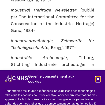
Industrial Heritage Newsletter
(publié
par The International Committee for the
Conservation of the Industrial Heritage)
Gand, 1984-
Industriearchäologie, Zeitschrift für
Technikgeschichte
, Brugg, 1977-
Industriële Archeologie
, Tilburg,
Stichting Industriële archeologie in
Nederland, 1981-
Gérer le consentement aux
Journal of the Society for Industrial
cookies
Archaeology
, Smithsonian Institute,
Pour offrir les meilleures expériences, nous utilisons des technologies
Washington, 1972-
telles que les cookies pour stocker et/ou accéder aux informations des
appareils. Le fait de consentir à ces technologies nous permettra de
traiter des données telles que le comportement de navigation ou les ID