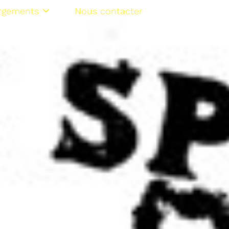
rgements
Nous contacter
NL