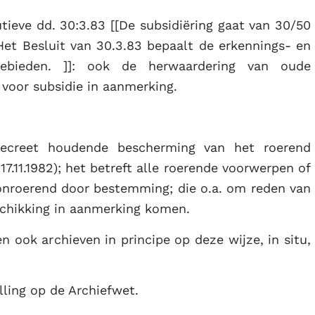
tieve dd. 30:3.83 [[De subsidiëring gaat van 30/50
). Het Besluit van 30.3.83 bepaalt de erkennings- en
sgebieden. ]]: ook de herwaardering van oude
voor subsidie in aanmerking.
 decreet houdende bescherming van het roerend
17.11.1982); het betreft alle roerende voorwerpen of
t onroerend door bestemming; die o.a. om reden van
schikking in aanmerking komen.
ook archieven in principe op deze wijze, in situ,
lling op de Archiefwet.