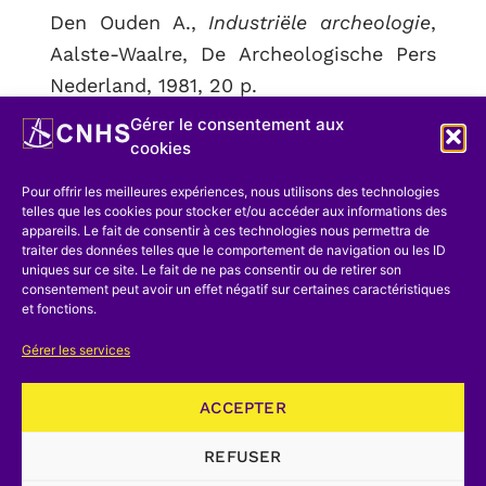
Den Ouden A.,
Industriële archeologie
,
Aalste-Waalre, De Archeologische Pers
Nederland, 1981, 20 p.
Gérer le consentement aux
Hemardinquer J.J.,
Archéologie
cookies
industrielle. L’essor de l’archéologie
Pour offrir les meilleures expériences, nous utilisons des technologies
industrielle,
dans
Annales, Economies,
telles que les cookies pour stocker et/ou accéder aux informations des
sociétés, civilisations,
1966, pp. 911-912.
appareils. Le fait de consentir à ces technologies nous permettra de
traiter des données telles que le comportement de navigation ou les ID
uniques sur ce site. Le fait de ne pas consentir ou de retirer son
Hudson K.,
Industrial Archaeology. An
consentement peut avoir un effet négatif sur certaines caractéristiques
introduction
, Philadelphie, 1964.
et fonctions.
Idem,
Handbook for industrial
Gérer les services
archaeologists,
Londres, John Baker,
ACCEPTER
1967.
REFUSER
Idem,
A guide to the industrial