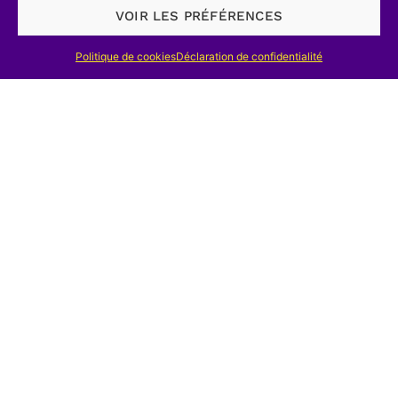
archaeology of Europe,
Edinbourg, 1971.
VOIR LES PRÉFÉRENCES
Idem,
Industrial archaeology. A new
Politique de cookies
Déclaration de confidentialité
introduction
, 3e édition, Londres, John
Baker, 1976, 240 p.
Idem,
Food, clothes and shelter.
Twentieth century industrial
archaeology,
Londres, John Baker,
1978,160 p.
Idem,
World industrial archaeology,
(New studies in archaeology),
Cambridge, Cambridge University Press,
1979, 247 p.
Industriële archeologie. Een terrein-
verkenning
(Samengesteld door de