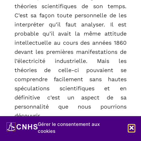
théories scientifiques de son temps.
C’est sa façon toute personnelle de les
interpréter qu’il faut analyser. Il est
probable qu’il avait la même attitude
intellectuelle au cours des années 1860
devant les premières manifestations de
l’électricité industrielle. Mais les
théories de celle-ci pouvaient se
comprendre facilement sans hautes
spéculations scientifiques et en
définitive c’est un aspect de sa
personnalité que nous pourrions
découvrir.
Gérer le consentement aux
Comme je l’ai dit, tout ce qui précède
cookies
n’a d’autre objet que de remettre en