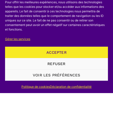
Pour offrir les meilleures expériences, nous utilisons des technologies
question de nombreuses idées acquises
telles que les cookies pour stocker et/ou accéder aux informations des
appareils. Le fait de consentir à ces technologies nous permettra de
par défaut d’information et d’analyse.
traiter des données telles que le comportement de navigation ou les ID
Gramme a été un homme exceptionnel,
uniques sur ce site. Le fait de ne pas consentir ou de retirer son
consentement peut avoir un effet négatif sur certaines caractéristiques
mais pourquoi et comment? Nous
et fonctions.
l’ignorons et c’est un sujet de recherche
Gérer les services
de grand intérêt pour l’histoire des
techniques.
ACCEPTER
Bibliographie sommaire
REFUSER
Z. Gramme, 1902. –
Les hypothèses
VOIR LES PRÉFÉRENCES
scientifiques émises en 1900
. Imprimerie
Générale Lahure, Paris, 343 p.
Politique de cookies
Déclaration de confidentialité
E. Sartiaux, 1903. –
Principales
découvertes et publications concernant
l’électricité.
Paris, 278 p.