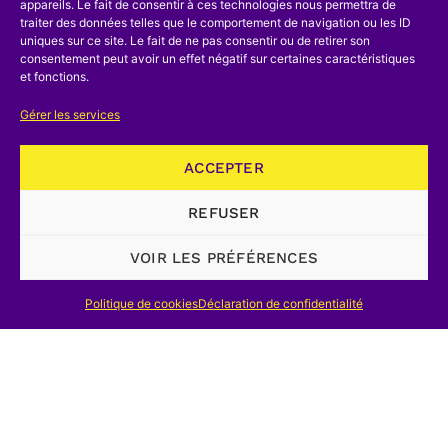
disponible pour quelque activité. Plus
appareils. Le fait de consentir à ces technologies nous permettra de
traiter des données telles que le comportement de navigation ou les ID
tard il devait être chargé de la
uniques sur ce site. Le fait de ne pas consentir ou de retirer son
consentement peut avoir un effet négatif sur certaines caractéristiques
préparation d’autres expositions
et fonctions.
importantes.
Gérer les services
Il y a tout lieu de penser que c’est lui
qui suggéra à d’Ivernois de commanditer
ACCEPTER
Gramme. On ne peut savoir quand fut
REFUSER
fondée la première société dont
Hippolyte Fontaine devint sinon le
VOIR LES PRÉFÉRENCES
directeur, tout au moins le
Politique de cookies
Déclaration de confidentialité
collaborateur le plus actif, gérant ou
agent de relations publiques. On a parlé
de l’hiver 70-71. Mais Gramme n’était
pas à Paris pendant le siège. Il s’agit
probablement de l’hiver suivant. En