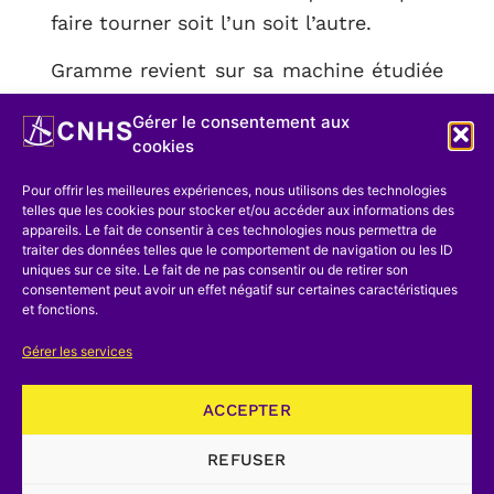
faire tourner soit l’un soit l’autre.
Gramme revient sur sa machine étudiée
spécialement pour la production de
Gérer le consentement aux
courants alternatifs multiples quelques
cookies
mois plus tard, le 3 décembre 1878,
Pour offrir les meilleures expériences, nous utilisons des technologies
sous la forme d’une addition au brevet
telles que les cookies pour stocker et/ou accéder aux informations des
précédent. Pour la première fois on
appareils. Le fait de consentir à ces technologies nous permettra de
traiter des données telles que le comportement de navigation ou les ID
trouve dans un de ses écrits l’expression
uniques sur ce site. Le fait de ne pas consentir ou de retirer son
consentement peut avoir un effet négatif sur certaines caractéristiques
« anneau de Gramme ». Il y aura encore
et fonctions.
une nouvelle addition du 30 août 1879
Gérer les services
pour quelques précisions de détail.
Désormais l’étape de démarrage est bien
ACCEPTER
franchie et je n’ai pas pu poursuivre le
REFUSER
dépouillement des autres brevets qui ne