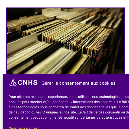
Gérer le consentement aux cookies
Inventaires
Correspondance Henri
Pour offrir les meilleures expériences, nous utilisons des technologies telle
cookies pour stocker et/ou accéder aux informations des appareils. Le fait 
Michel A-H (1037-1068)
à ces technologies nous permettra de traiter des données telles que le co
de navigation ou les ID uniques sur ce site. Le fait de ne pas consentir ou de
consentement peut avoir un effet négatif sur certaines caractéristiques et f
.1037 Correspondance Michel-Abel 1037.
Correspondance Michel-Abel .1038
Gérer les services