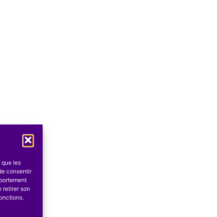
s que les
de consentir
mportement
 retirer son
onctions.