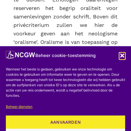
reserveren het begrip oraliteit voor
samenlevingen zonder schrift. Boven dit
privécriterium zullen we hier de
voorkeur geven aan het neologisme
‘oralisme’. Oralisme is van toepassing op
traditionele samenlevingen waarin
Beheer cookie-toestemming
individuen uitsluitend spraak gebruiken
om te communiceren. Er worden
Wanneer het beste is gedaan, gebruiken we onze technologie om
cookies te gebruiken om informatie weer te geven en te openen. Deur
momenteel twee- tot drieduizend talen
waarmee u toegang heeft tot twee technologieën die wij hebben gebruikt
gesproken in de wereld. Van deze
om de surfplanken van unieke ID's op deze site te verwerken. Als u de
actie van uw reis onderneemt, wordt u negatief beïnvloed door de
bekende talen worden minder dan 5%
functies.
beide gesproken
En
geschreven. De
Beheer diensten
overgang van het oralisme naar de
Schrift vormt werkelijk een culturele
AANVAARDEN
revolutie die het sociale en