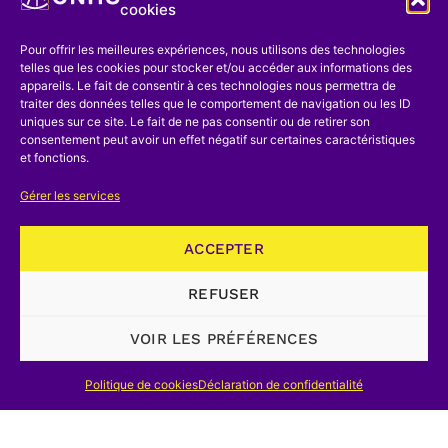
cookies
pour communiquer, se servent
exclusivement de la parole. On a
Pour offrir les meilleures expériences, nous utilisons des technologies
telles que les cookies pour stocker et/ou accéder aux informations des
recensé de deux à trois mille langues
appareils. Le fait de consentir à ces technologies nous permettra de
parlées actuellement dans le monde. De
traiter des données telles que le comportement de navigation ou les ID
uniques sur ce site. Le fait de ne pas consentir ou de retirer son
ces langues connues, moins de 5% sont
consentement peut avoir un effet négatif sur certaines caractéristiques
et fonctions.
à la fois parlées
et
écrites. Le passage
de l’oralisme au scripturaire constitue
Gérer les services
réellement une révolution culturelle qui
a profondément modifié le profil social
ACCEPTER
et psychologique des groupes
REFUSER
concernés. L’influence de l’écriture sur
les sociétés et les individus est
VOIR LES PRÉFÉRENCES
indéniable. Le scripturaire a favorisé une
Politique de cookies
Déclaration de confidentialité
forme de connaissance et une manière
de penser, qui ont permis le progrès en