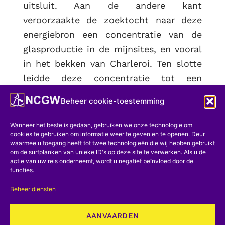
uitsluit. Aan de andere kant
veroorzaakte de zoektocht naar deze
energiebron een concentratie van de
glasproductie in de mijnsites, en vooral
in het bekken van Charleroi. Ten slotte
leidde deze concentratie tot een
herverdeling van de markten, een
Beheer cookie-toestemming
herstructurering van fabrieken en de
ontwikkeling van echte ‘trusts’; zoveel
Wanneer het beste is gedaan, gebruiken we onze technologie om
cookies te gebruiken om informatie weer te geven en te openen. Deur
elementen die ‘de grote industriële
waarmee u toegang heeft tot twee technologieën die wij hebben gebruikt
revolutie’ van de 19e eeuw voorbereiden
om de surfplanken van unieke ID's op deze site te verwerken. Als u de
actie van uw reis onderneemt, wordt u negatief beïnvloed door de
en aankondigen.
functies.
Referenties
Beheer diensten
C. Douxchamps-Lefebvre, 1966. –
AANVAARDEN
Steenkoolwinning in de regio van