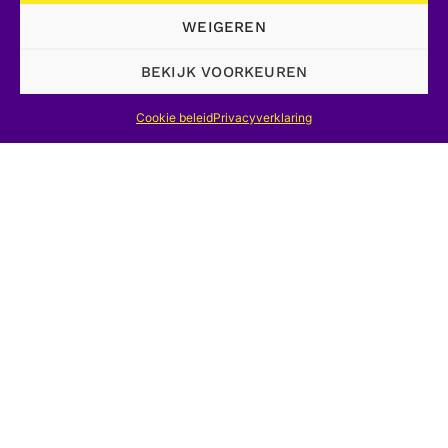
Charleroi aan het begin van de 18e
WEIGEREN
eeuw
, Parijs.
BEKIJK VOORKEUREN
E. Grar, 1850. –
Geschiedenis van het
Cookie beleid
Privacyverklaring
onderzoek, de ontdekking en de
exploitatie van steenkool in Frans
Henegouwen, Frans-Vlaanderen en
Artois (1716-1791
,
Valencianen.
H. Hasquin, 1971. –
Een verandering, het
land van Charleroi in de 17e en 18e
eeuw
, Brussel.
V. Lefebvre, 1939. –
Vensterglaswerk en
glasmakers in België sinds de 15e eeuw
,
Charleroi.