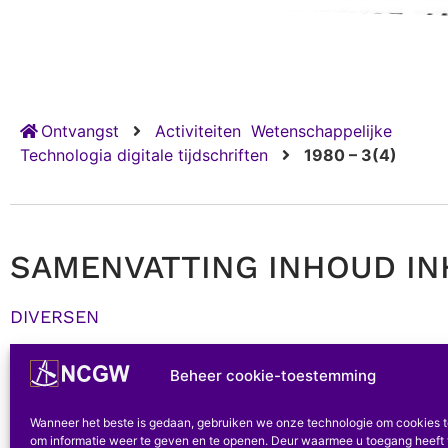
Ontvangst
Activiteiten
Wetenschappelijke
Technologia digitale tijdschriften
1980 – 3(4)
SAMENVATTING INHOUD I
DIVERSEN
B. Uit Henegouwen. – Brandstoffen gebruikt in de
Beheer cookie-toestemming
De brandstoffen voor de glasblazerijen in de 18e
De brandbare stoffen die in de 18e eeuw in de gla
Wanneer het beste is gedaan, gebruiken we onze technologie om cookies 
om informatie weer te geven en te openen. Deur waarmee u toegang heeft 