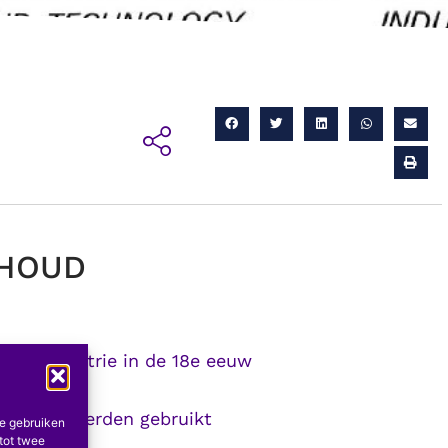
NHOUD
 glasindustrie in de 18e eeuw
 eeuw
sfabriek werden gebruikt
te gebruiken
tot twee