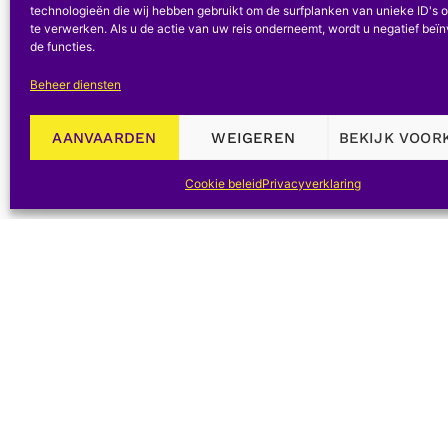
technologieën die wij hebben gebruikt om de surfplanken van unieke ID's o
BEOORDELINGEN
te verwerken. Als u de actie van uw reis onderneemt, wordt u negatief beï
de functies.
Pagina's:
1
2
3
4
5
6
7
8
9
Beheer diensten
AANVAARDEN
WEIGEREN
BEKIJK VOOR
VORIG ARTIKEL
Cookie beleid
Privacyverklaring
Ontvang de
CNHS-
nieuwsbrief
©2026,+CNHS/NCGW, Webdesign Banlieues asbl