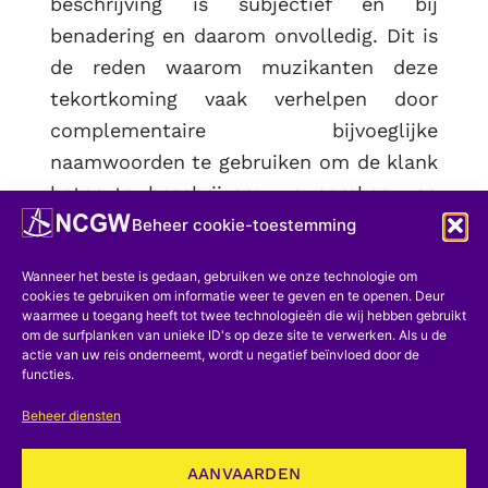
beschrijving is subjectief en bij
benadering en daarom onvolledig. Dit is
de reden waarom muzikanten deze
tekortkoming vaak verhelpen door
complementaire bijvoeglijke
naamwoorden te gebruiken om de klank
beter te beschrijven: we spreken van
een harde, zachte, zachte klank, enz.
Beheer cookie-toestemming
Deze benadering is uiteraard niet
Wanneer het beste is gedaan, gebruiken we onze technologie om
wetenschappelijk, maar deze perceptie
cookies te gebruiken om informatie weer te geven en te openen. Deur
waarmee u toegang heeft tot twee technologieën die wij hebben gebruikt
komt doorgaans overeen met een
om de surfplanken van unieke ID's op deze site te verwerken. Als u de
fysieke realiteit (Bariaux, 1976; Roederer,
actie van uw reis onderneemt, wordt u negatief beïnvloed door de
functies.
1973; Willems, 1976).
Beheer diensten
Het melodie-instrument bestaat
structureel uit drie hoofdonderdelen:
AANVAARDEN