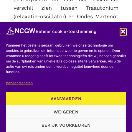
verschil zien tussen Traautonium
(relaxatie-oscillator) en Ondes Martenot
en Thermenvox (zwevingsoscillator).
Beheer cookie-toestemming
INVOERING
Wanneer het beste is gedaan, gebruiken we onze technologie om
Enige tijd geleden kreeg ik de
cookies te gebruiken om informatie weer te geven en te openen. Deur
waarmee u toegang heeft tot twee technologieën die wij hebben gebruikt
gelegenheid om de structuur te
om de surfplanken van unieke ID's op deze site te verwerken. Als u de
actie van uw reis onderneemt, wordt u negatief beïnvloed door de
bestuderen van drie elektronische
functies.
muziekinstrumenten waarvan de
Beheer diensten
uitvinding teruggaat tot de jaren twintig
van de vorige eeuw. Elektronica, die
AANVAARDEN
toen nog weinig ontwikkeld was, had
toch genoeg aantrekkingskracht voor
WEIGEREN
een paar baanbrekende ingenieurs om
BEKIJK VOORKEUREN
het te gebruiken en dergelijke