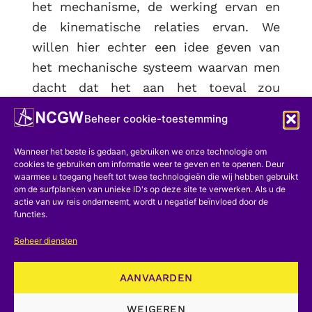
het mechanisme, de werking ervan en
de kinematische relaties ervan. We
willen hier echter een idee geven van
het mechanische systeem waarvan men
dacht dat het aan het toeval zou
overlaten of de cilinders al dan niet elke
Beheer cookie-toestemming
twee maten muziek vertalen.
Wanneer het beste is gedaan, gebruiken we onze technologie om
Er is geen betere vergelijking die men
cookies te gebruiken om informatie weer te geven en te openen. Deur
van dit mechanisme kan maken dan die
waarmee u toegang heeft tot twee technologieën die wij hebben gebruikt
om de surfplanken van unieke ID's op deze site te verwerken. Als u de
van een spelletje roulette, of beter nog,
actie van uw reis onderneemt, wordt u negatief beïnvloed door de
functies.
een spelletje jojo (zie figuur 8). Elke
twee metingen een koord
I
, uitgerekt
Beheer diensten
door een slinger
C
beteugelt een gekke
AANVAARDEN
katrol
F
(de jojo) gemonteerd op een
koperen schijf
G
waaruit we twee
WEIGEREN