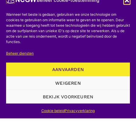
Beheer cookie-toestemming
kunnen worden gekoppeld aan elke
maat van rij 3 dobbelstenen (68, 50, 60,
Wanneer het beste is gedaan, gebruiken we onze technologie om
cookies te gebruiken om informatie weer te geven en te openen. Deur
36, enz.), enzovoort. Hetzelfde geldt
waarmee u toegang heeft tot twee technologieën die wij hebben gebruikt
om de surfplanken van unieke ID's op deze site te verwerken. Als u de
voor de cellen van twee maten waaruit
actie van uw reis onderneemt, wordt u negatief beïnvloed door de
het thema bestaat, en voor de zeven
functies.
variaties die naast elkaar op de cilinders
Beheer diensten
van het Componium staan vermeld.
Terwijl in de set van Kirnberger de cellen
AANVAARDEN
uit één enkele meting bestaan; op de
WEIGEREN
Componium hebben de cellen twee
maten, wat de mogelijkheid openlaat
BEKIJK VOORKEUREN
om binnen de twee maten een paar
Cookie beleid
Privacyverklaring
kleine vluchtige modulaties uit te
voeren, voordat je terugkeert naar de
leidtoon. Als je zorgvuldig alle