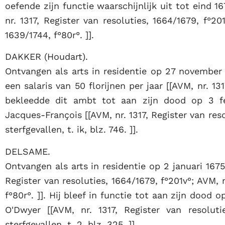
oefende zijn functie waarschijnlijk uit tot eind
nr. 1317, Register van resoluties, 1664/1679, f°2
1639/1744, f°80r°. ]].
DAKKER (Houdart).
Ontvangen als arts in residentie op 27 november 
een salaris van 50 florijnen per jaar [[AVM, nr. 131
bekleedde dit ambt tot aan zijn dood op 3 fe
Jacques-François [[AVM, nr. 1317, Register van res
sterfgevallen, t. ik, blz. 746. ]].
DELSAME.
Ontvangen als arts in residentie op 2 januari 1675,
Register van resoluties, 1664/1679, f°201v°; AVM, 
f°80r°. ]]. Hij bleef in functie tot aan zijn doo
O'Dwyer [[AVM, nr. 1317, Register van resolut
sterfgevallen, t. 2, blz. 325. ]].