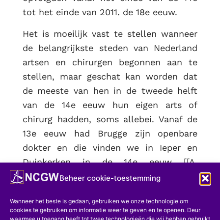
tot het einde van 2011. de 18e eeuw.
Het is moeilijk vast te stellen wanneer
de belangrijkste steden van Nederland
artsen en chirurgen begonnen aan te
stellen, maar geschat kan worden dat
de meeste van hen in de tweede helft
van de 14e eeuw hun eigen arts of
chirurg hadden, soms allebei. Vanaf de
13e eeuw had Brugge zijn openbare
dokter en die vinden we in Ieper en
Duinkerken in de 14e eeuw [[A.
FAIDHERBE,
Artsen en chirurgen van
Beheer cookie-toestemming
Vlaanderen vóór 1789
, Rijsel, 1892, p.
Wanneer het beste is gedaan, gebruiken we onze technologie om
101; E. WICKERSHEIMER,
Artsen en
cookies te gebruiken om informatie weer te geven en te openen. Deur
chirurgen in middeleeuwse
waarmee u toegang heeft tot twee technologieën die wij hebben gebruikt