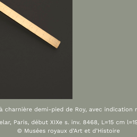
à charnière demi-pied de Roy, avec indication 
lar, Paris, début XIXe s. inv. 8468, L=15 cm l=
© Musées royaux d’Art et d’Histoire