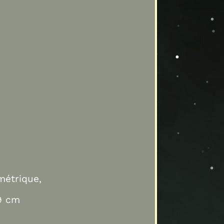
métrique,
19 cm