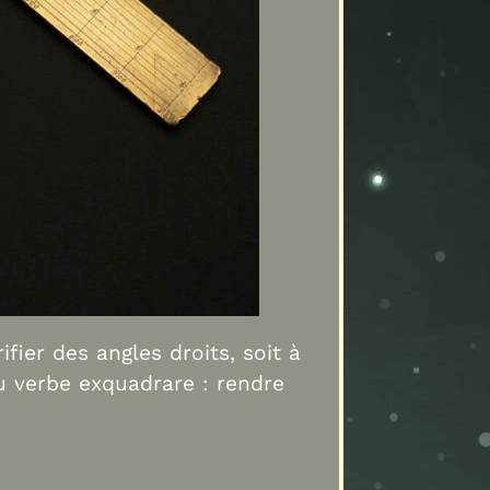
fier des angles droits, soit à
 verbe exquadrare : rendre