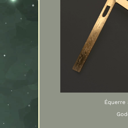
Équerre 
Gode