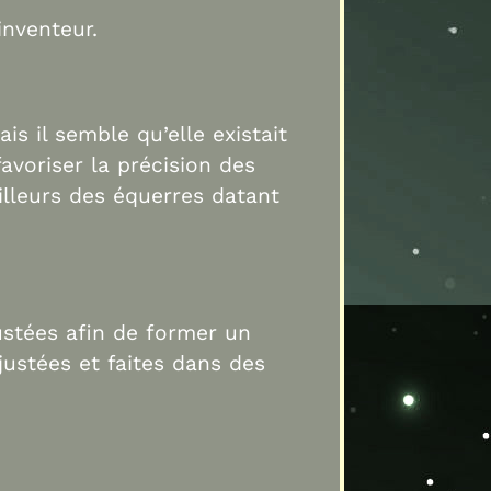
inventeur.
is il semble qu’elle existait
favoriser la précision des
lleurs des équerres datant
ustées afin de former un
justées et faites dans des