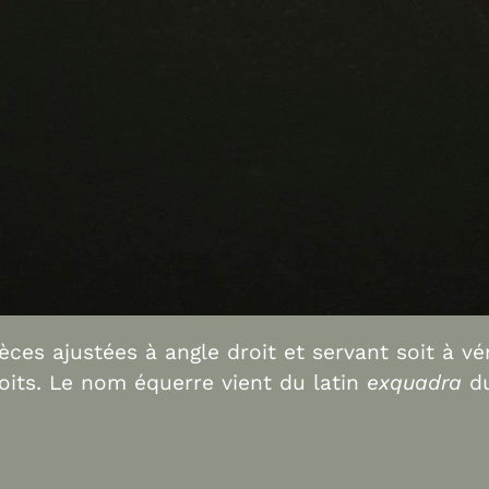
es ajustées à angle droit et servant soit à véri
roits. Le nom équerre vient du latin
exquadra
du