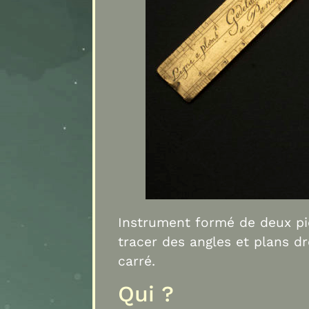
Instrument formé de deux pièc
tracer des angles et plans d
carré.
Qui ?