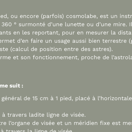
 pied, ou encore (parfois) cosmolabe, est un in
n 360 ° surmonté d’une lunette ou d’une mire. I
ants en les reportant, pour en mesurer la dista
rmet d’en faire un usage aussi bien terrestre 
ste (calcul de position entre des astres).
rme et son fonctionnement, proche de l’astrolab
e suit :
 général de 15 cm à 1 pied, placé à l’horizontal
à travers ladite ligne de visée.
re l’organe de visée et un méridien fixe est me
à travers la ligne de visée.