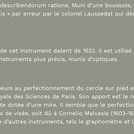
describendorum ratione. Muni d’une boussole, 
is » par erreur par le colonel Laussedat qui d
de cet instrument datent de 1533. Il est utilisé 
instruments plus précis, munis d’optiques.
eurs au perfectionnement du cercle sur pied es
yale des Sciences de Paris. Son apport est le 
tte dotée d’une mire. Il semble que le perfect
s de visée, soit dû à Cornelio Malvasia (1603-16
ne d’autres instruments, tels le graphomètre et l