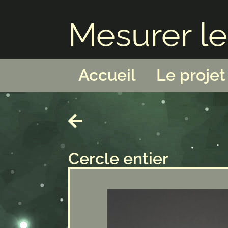
Mesurer le 
Accueil
Le projet
Cercle entier