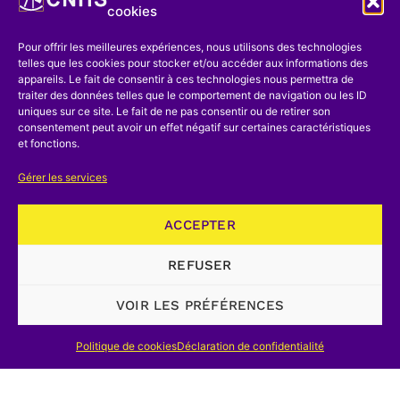
désigner la phase d’industrialisation des
cookies
différents pays du monde, qui s’est
Pour offrir les meilleures expériences, nous utilisons des technologies
partout produite après celle de la
telles que les cookies pour stocker et/ou accéder aux informations des
appareils. Le fait de consentir à ces technologies nous permettra de
Grande-Bretagne, est difficilement
traiter des données telles que le comportement de navigation ou les ID
acceptable. Encore serait-elle tolérable
uniques sur ce site. Le fait de ne pas consentir ou de retirer son
consentement peut avoir un effet négatif sur certaines caractéristiques
pour la France lorsqu’on étudie la
et fonctions.
première moitié du XIXe siècle; mais elle
Gérer les services
doit être rejetée lorsqu’il est question
des pays de l’Europe centrale et de
ACCEPTER
l’Europe de l’Est. Le phénomène a peut-
REFUSER
être quelques traits communs au point
de vue économique, au point de vue
VOIR LES PRÉFÉRENCES
social et technique il est totalement
différent. En particulier aucun pays n’a
Politique de cookies
Déclaration de confidentialité
été, comme la Grande-Bretagne entre
1780 et 1800, un foyer d’inventions et