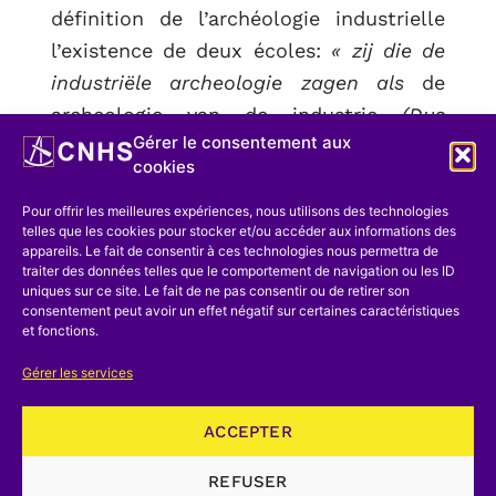
définition de l’archéologie industrielle
l’existence de deux écoles:
« zij die de
industriële archeologie zagen als
de
archeologie van de industrie
(Dus
Gérer le consentement aux
thematisch, vanaf de prehistorie tot
cookies
vandaag …), en de groep die de
industriële archeologie wenste te zien
Pour offrir les meilleures expériences, nous utilisons des technologies
telles que les cookies pour stocker et/ou accéder aux informations des
als
de archeologie van de industriële
appareils. Le fait de consentir à ces technologies nous permettra de
traiter des données telles que le comportement de navigation ou les ID
periode,
met een eigen onderwerp en
uniques sur ce site. Le fait de ne pas consentir ou de retirer son
methode, naast bv. de prehistorische, de
consentement peut avoir un effet négatif sur certaines caractéristiques
et fonctions.
antieke, de middeleeuwse en
postmedievale archeologie »
, aboutit à
Gérer les services
cette définition:
« de studie van de
ACCEPTER
materiële overblijfselen van de vroegere
industriële cultuur »
. Dans une note
REFUSER