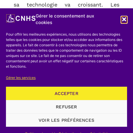
sa technologie va croissant. Les
publications relatives à cette
Gérer le consentement aux
importante industrie [[COBELPA,
cookies
l’Association des Fabricants de Pâtes,
Pour offrir les meilleures expériences, nous utilisons des technologies
Papiers et Cartons de Belgique, regroupe
telles que les cookies pour stocker et/ou accéder aux informations des
appareils. Le fait de consentir à ces technologies nous permettra de
16 entreprises (22 usines), avec une
traiter des données telles que le comportement de navigation ou les ID
production annuelle de l’ordre de
uniques sur ce site. Le fait de ne pas consentir ou de retirer son
consentement peut avoir un effet négatif sur certaines caractéristiques
800.000 tonnes.]] sont de plus en plus
et fonctions.
répandues et de nombreux chercheurs,
Gérer les services
d’abord isolés, se regroupent. C’est ainsi
qu’en 1950 s’est créée en Allemagne une
ACCEPTER
« Association des Ingénieurs-Chimistes
REFUSER
des Industries de la Pâte de bois et du
Papier ». Ses publications paraissaient
VOIR LES PRÉFÉRENCES
dans
Papiergeschichte
(publiée d’abord