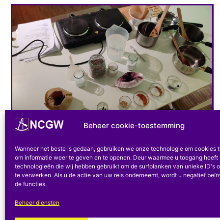
Beheer cookie-toestemming
Culturele
Wanneer het beste is gedaan, gebruiken we onze technologie om cookies 
In het hol van de verlichters
om informatie weer te geven en te openen. Deur waarmee u toegang heeft 
technologieën die wij hebben gebruikt om de surfplanken van unieke ID's o
te verwerken. Als u de actie van uw reis onderneemt, wordt u negatief beï
Laatste workshop op 6 januari 2024 voordat het
de functies.
KBR Museum sluit vanwege werkzaamheden. Slijm,
wortels,...
Beheer diensten