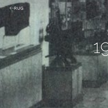
RUG
19