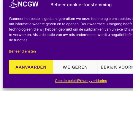
Beheer cookie-toestemming
eerste resultaten
NMBS – Het Spoorwegmuseum in
Wanneer het beste is gedaan, gebruiken we onze technologie om cookies 
om informatie weer te geven en te openen. Deur waarmee u toegang heeft 
Brussel-Noord
technologieën die wij hebben gebruikt om de surfplanken van unieke ID's o
te verwerken. Als u de actie van uw reis onderneemt, wordt u negatief beï
NMBS- Het Museum van Spoorwegen jij
de functies.
Brussel-Noord
Beheer diensten
BEOORDELINGEN
AANVAARDEN
WEIGEREN
BEKIJK VOOR
JL Van Belle. – De steenindustrie in Wallonië
Cookie beleid
Privacyverklaring
(16e-18e eeuw).
Ministerie van Nederlandse Cultuur.- Bouwkundig 
BO Watkins & R. Meador. – Technologie en mensel
Botsing en oplossing.
Pagina's:
1
2
3
4
5
6
7
8
9