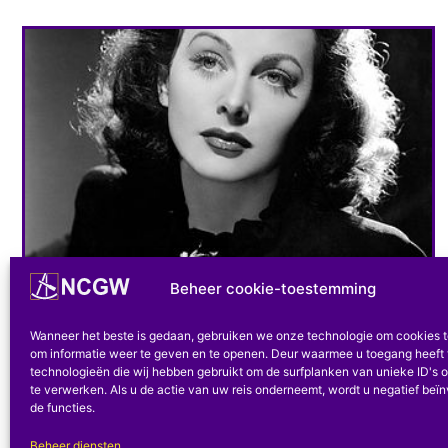
Beheer cookie-toestemming
Hedendaagse periode
Hedy Lamarr (1914-2000)
Wanneer het beste is gedaan, gebruiken we onze technologie om cookies 
om informatie weer te geven en te openen. Deur waarmee u toegang heeft 
technologieën die wij hebben gebruikt om de surfplanken van unieke ID's o
Hedy Lamarr, geboren Hedwig Eva Maria Kiesler,
te verwerken. Als u de actie van uw reis onderneemt, wordt u negatief beï
werd geboren in 1914. Ze was de dochter van een
de functies.
bankier, Emil...
Beheer diensten