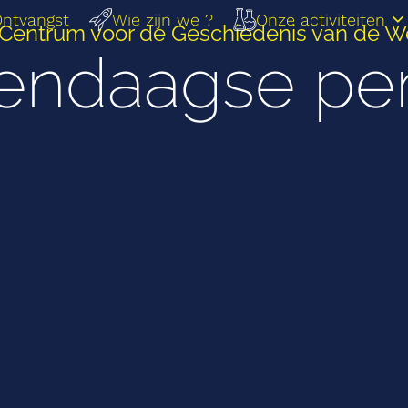
ntvangst
Wie zijn we ?
Onze activiteiten
 Centrum voor de Geschiedenis van de 
endaagse per