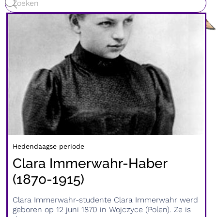
Hedendaagse periode
Clara Immerwahr-Haber
(1870-1915)
Clara Immerwahr-studente Clara Immerwahr werd
geboren op 12 juni 1870 in Wojczyce (Polen). Ze is