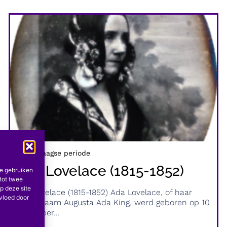
Hedendaagse periode
Ada Lovelace (1815-1852)
te gebruiken
tot twee
p deze site
Ada Lovelace (1815-1852) Ada Lovelace, of haar
nvloed door
echte naam Augusta Ada King, werd geboren op 10
december...