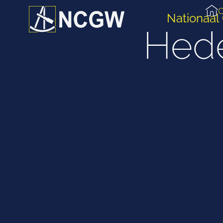
O
Nationaal
Hed