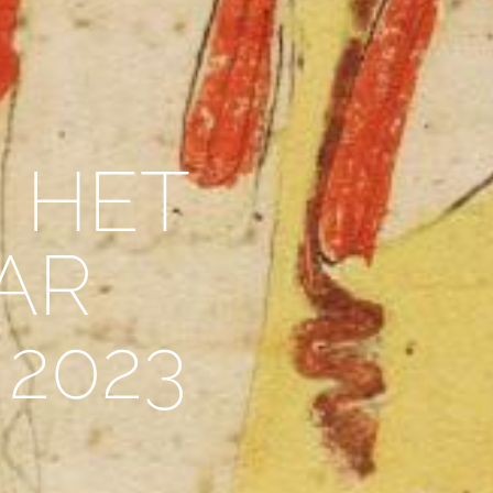
 HET
AR
 2023