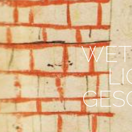
WET
L
GESC