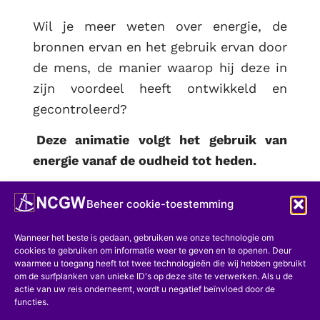
Wil je meer weten over energie, de
bronnen ervan en het gebruik ervan door
de mens, de manier waarop hij deze in
zijn voordeel heeft ontwikkeld en
gecontroleerd?
Deze animatie volgt het gebruik van
energie vanaf de oudheid tot heden.
Doelstellingen van het bezoek:
Beheer cookie-toestemming
Ontdek enkele essentiële uitvindingen
Wanneer het beste is gedaan, gebruiken we onze technologie om
uit deze lange geschiedenis en plaats ze
cookies te gebruiken om informatie weer te geven en te openen. Deur
op een tijdlijn
waarmee u toegang heeft tot twee technologieën die wij hebben gebruikt
om de surfplanken van unieke ID's op deze site te verwerken. Als u de
Leer meer over de bronnen en vormen
actie van uw reis onderneemt, wordt u negatief beïnvloed door de
functies.
van energie door middel van activiteiten