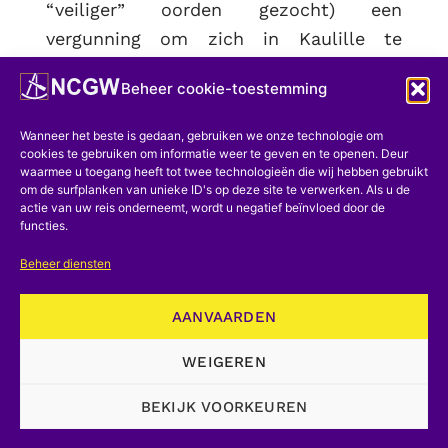
“veiliger” oorden gezocht) een
vergunning om zich in Kaulille te
vestigen. In 1894 zagen we Kaulille's
Beheer cookie-toestemming
overblijfsel in de eerste plaats, maar in
1926 was hij het bedrijf tot één van de
Wanneer het beste is gedaan, gebruiken we onze technologie om
belangrijkste van Europa ontwikkeld, en
cookies te gebruiken om informatie weer te geven en te openen. Deur
waarmee u toegang heeft tot twee technologieën die wij hebben gebruikt
zei het 225 arbeiders tewerk.
om de surfplanken van unieke ID's op deze site te verwerken. Als u de
actie van uw reis onderneemt, wordt u negatief beïnvloed door de
Het is de zinkindustrie die de
functies.
belangrijkste rol zou spelen en de
Beheer diensten
ontwikkeling van de Noorderkempen.
Omdat het roosten van zinksulfide met
AANVAARDEN
de voortbrenging van zwaveldioxide-
WEIGEREN
dampen schadelijke milieuschade
meebracht, gingen deze bedrijven overal
BEKIJK VOORKEUREN
op zoek naar onvruchtbare streken. In