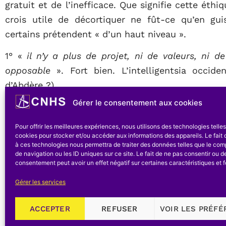
gratuit et de l’inefficace. Que signifie cette éth
crois utile de décortiquer ne fût-ce qu’en gu
certains prétendent « d’un haut niveau ».
1° «
il n’y a plus de projet, ni de valeurs, ni de 
opposable
». Fort bien. L’intelligentsia occide
d’Abdère ?).
Gérer le consentement aux cookies
2° «
il faut donc s’attaquer à l’intérieur
».
Pour offrir les meilleures expériences, nous utilisons des technologies telle
Fort bien toujours. Application correcte du princip
cookies pour stocker et/ou accéder aux informations des appareils. Le fait 
à l’intérieur.
à ces technologies nous permettra de traiter des données telles que le co
de navigation ou les ID uniques sur ce site. Le fait de ne pas consentir ou de
consentement peut avoir un effet négatif sur certaines caractéristiques et f
3° il faut donc «
affirmer l’impossibilité de v
court, si on ne pratique pas une éthique de non p
Gérer les services
Deux sophismes en une phrase ! La pétition de p
ACCEPTER
REFUSER
VOIR LES PRÉF
l’assertion gratuite: est-il vraiment impossible de