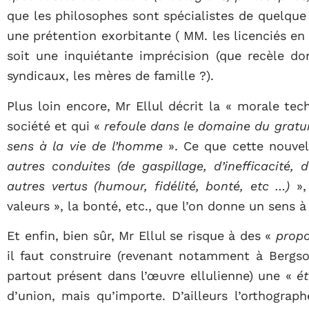
que les philosophes sont spécialistes de quelque 
une prétention exorbitante ( MM. les licenciés en p
soit une inquiétante imprécision (que recèle do
syndicaux, les mères de famille ?).
Plus loin encore, Mr Ellul décrit la « morale tec
société et qui «
refoule dans le domaine du gratuit
sens à la vie de l’homme
». Ce que cette nouvel
autres conduites (de gaspillage, d’inefficacité, 
autres vertus (humour, fidélité, bonté, etc …)
»,
valeurs », la bonté, etc., que l’on donne un sens à 
Et enfin, bien sûr, Mr Ellul se risque à des «
propo
il faut construire (revenant notamment à Bergs
partout présent dans l’œuvre ellulienne) une «
ét
d’union, mais qu’importe. D’ailleurs l’orthogra