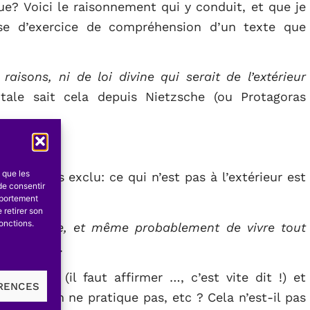
ique? Voici le raisonnement qui y conduit, et que je
ise d’exercice de compréhension d’un texte que
raisons, ni de loi divine qui serait de l’extérieur
ntale sait cela depuis Nietzsche (ou Protagoras
s que les
e du tiers exclu: ce qui n’est pas à l’extérieur est
de consentir
mportement
 retirer son
onctions.
ivre ensemble, et même probablement de vivre tout
uissance
».
rincipe (il faut affirmer …, c’est vite dit !) et
ÉRENCES
 vivre si on ne pratique pas, etc ? Cela n’est-il pas