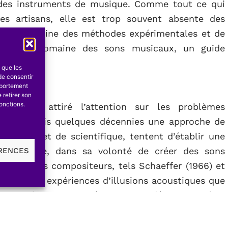
on des instruments de musique. Comme tout ce qui
es artisans, elle est trop souvent absente des
st à l’origine des méthodes expérimentales et de
 dans le domaine des sons musicaux, un guide
s que les
de consentir
mportement
 retirer son
onctions.
nty ont attiré l’attention sur les problèmes
nstate depuis quelques décennies une approche de
’artiste et de scientifique, tentent d’établir une
ue moderne, dans sa volonté de créer des sons
ÉRENCES
 voie. Des compositeurs, tels Schaeffer (1966) et
es et des expériences d’illusions acoustiques que
ciens objectivistes n’étaient pas adéquats. En fait,
teur, intensité, timbre, durée) ne constituent pas
la base d’un espace sonore objectif (Moles, 1972)