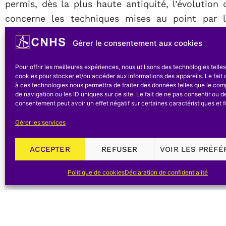
permis, dès la plus haute antiquité, l’évoluti
concerne les techniques mises au point par l
documents historiques. L’approche pragmatique e
Gérer le consentement aux cookies
nos connaissances théoriques et elle reste,
indispensable.
Pour offrir les meilleures expériences, nous utilisons des technologies telle
cookies pour stocker et/ou accéder aux informations des appareils. Le fait 
4. Approche moderne
à ces technologies nous permettra de traiter des données telles que le co
de navigation ou les ID uniques sur ce site. Le fait de ne pas consentir ou de
consentement peut avoir un effet négatif sur certaines caractéristiques et f
Des études telles que celles de Merleau-Po
épistémologiques liés à la perception. L’on co
Gérer les services
chercheurs qui, à partir d’une double formation d
symbiose entre l’art et la science. La musiq
ACCEPTER
REFUSER
VOIR LES PRÉF
nouveaux, a été un puissant stimulant dans cette
Politique de cookies
Déclaration de confidentialité
Risset (1978), ont montré par des exemples sonor
la plupart des concepts introduits par les acousti
les concepts de base de la théorie musicale (hau
des variables indépendantes représentatives de 