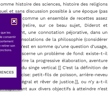
comme histoire des sciences, histoire des religions
Usuel et sans discussion possible à une époque (pas
 considérées comme un ensemble de recettes assez
pensée (relire, sur ce beau sujet, Diderot et
déniablement, une connotation péjorative, dans un
s que les
de consentir
 et des consolations de la philosophie (considérer
mportement
 retirer son
ur). Mais ce n’est en somme qu’une question d’usage,
onctions.
émologie discerne un problème de fond: existe-t-il
git de décrire la progressive élaboration, aventure
 l’esprit du singe vertical [[ C’est la définition de
ÉRENCES
 qui précise: petit-fils de poisson, arrière-neveu
alcul intégral et rêver de justice.]], ou n’y a-t-il
rrespondant aux divers objectifs à atteindre n’est
ntrinsèque ? On a beaucoup médité sur l’unité de
tre transposé à la technologie. Nous sommes assez